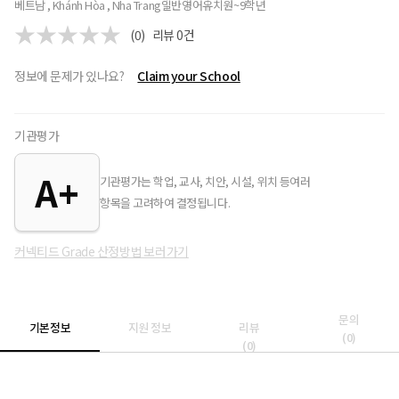
베트남 , Khánh Hòa , Nha Trang
일반
영어
유치원~9학년
(0)
리뷰
0
건
정보에 문제가 있나요?
Claim your School
기관평가
A+
기관평가는 학업, 교사, 치안, 시설, 위치 등여러
항목을 고려하여 결정됩니다.
커넥티드 Grade 산정방법 보러가기
문의
기본정보
지원 정보
리뷰
(
0
)
(
0
)