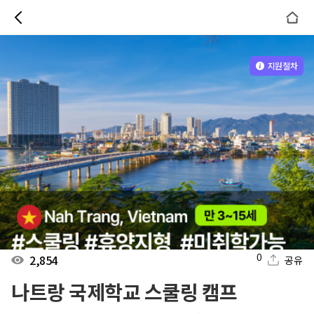
지원절차
0
2,854
공유
나트랑 국제학교 스쿨링 캠프