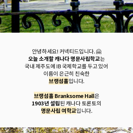
안녕하세요! 커넥티드입니다. 🤗
오늘 소개할 캐나다 명문사립학교
는
국내 제주도에 IB 국제학교를 두고 있어
이름이 은근히 친숙한
브랭섬홀
입니다.
브랭섬홀 Branksome Hall
은
1903년 설립
된 캐나다 토론토의
명문사립 여학교
입니다.