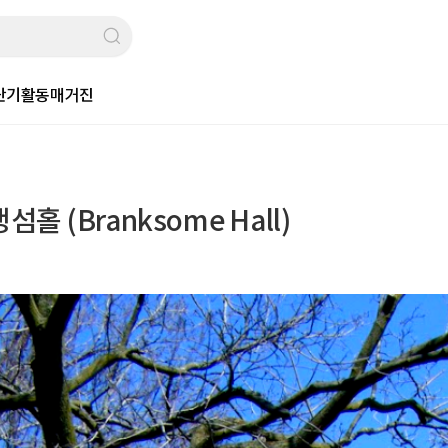
단기활동
매거진
홀 (Branksome Hall)