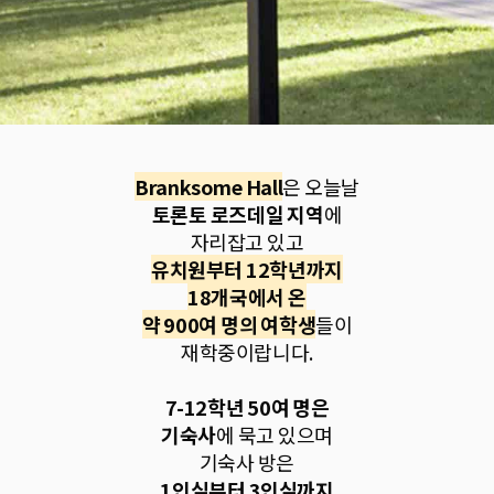
Branksome Hall
은 오늘날
토론토 로즈데일 지역
에
자리잡고 있고
유치원부터 12학년까지
18개국에서 온
약 900여 명의 여학생
들이
재학중이랍니다.
7-12학년 50여 명은
기숙사
에 묵고 있으며
기숙사 방은
1인실부터 3인실까지