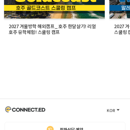
2027 겨울방학 해외캠프_ 호주 한달살기! 리얼
2027
호주 유학체험! 스쿨링 캠프
스쿨링 
KOR
전화상담 예약