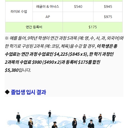
※
예를 들어, 9학년 학생이 연간 과정 5과목 (예: 영, 수, 사, 과, 외국어)와
한 학기로 구성된 2과목 (예: 코딩, 체육)을 수강 할 경우,
이 학생은 총
수업료는 연간 과정 수업료인 $4,225 ($845 x 5), 한 학기 과정인
2과목의 수업료 $980 ($490 x 2)과 등록비 $175를 합친
$5,380
입니다.
🔶
졸업생 입시 결과