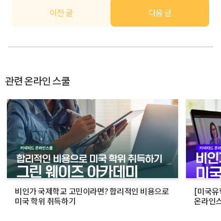
이전 글
다음 글
관련 온라인 스쿨
비인가 국제학교 고민이라면? 합리적인 비용으로
[미국유
미국 학위 취득하기
온라인스
활용법