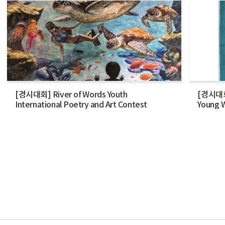
[경시대회] River of Words Youth
[경시대회] 
International Poetry and Art Contest
Young W