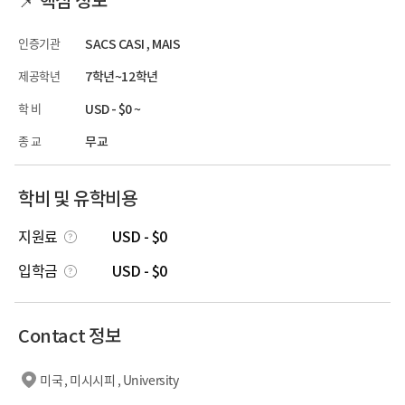
인증기관
SACS CASI , MAIS
제공학년
7학년~12학년
학 비
USD - $0 ~
종 교
무교
학비 및 유학비용
지원료
USD - $0
입학금
USD - $0
Contact 정보
미국 , 미시시피 , University