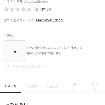
미국 , 미시시피 , University
Diploma
(0)
리뷰
0
건
정보에 문제가 있나요?
Claim your School
기관평가
-
기관평가는 학업, 교사, 치안, 시설, 위치 등 여러
항목을 고려하여 결정됩니다.
커넥티드 Grade 산정방법 보러가기
리뷰
문의
학교 소개
학업정보
지원 정보
(
0
)
(
0
)
📌 핵심 정보