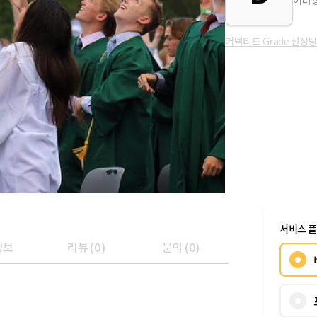
여러 
커넥티드 Grade 산정
서비스 
정보
리뷰
(
0
)
문의
(
0
)