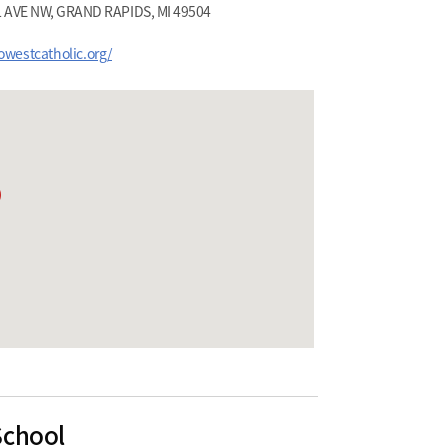
 AVE NW, GRAND RAPIDS, MI 49504
owestcatholic.org/
School