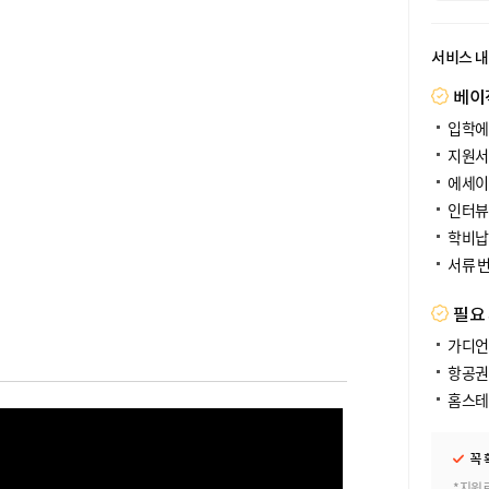
서비스 
베이
입학에
지원서
에세이
인터뷰
학비납
서류 
필요
가디언
항공권
홈스테
꼭 
*지원