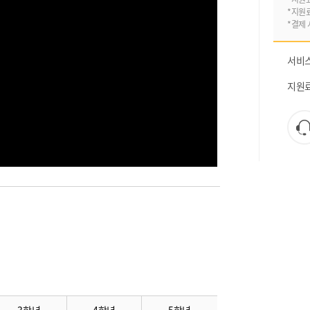
*지원
*결제 
서비
지원