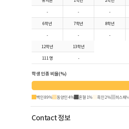
유치원
1학년
2학년
-
-
-
6학년
7학년
8학년
-
-
-
12학년
13학년
111 명
-
학생 인종 비율(%)
백인 89%
동양인 4%
혼혈 1%
흑인 2%
히스패닉
Contact 정보