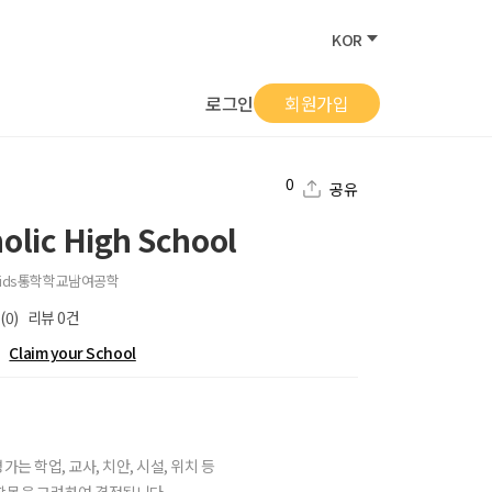
KOR
로그인
회원가입
0
공유
olic High School
ids
통학학교
남여공학
(0)
리뷰
0
건
Claim your School
가는 학업, 교사, 치안, 시설, 위치 등