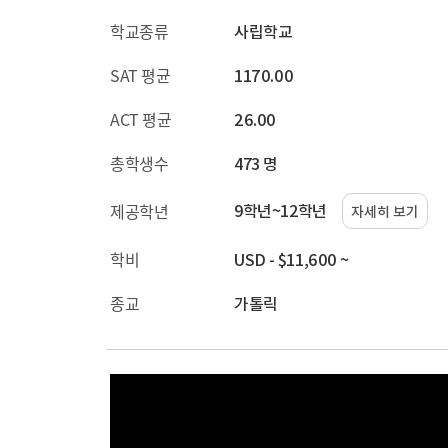
학교종류
사립학교
SAT 평균
1170.00
ACT 평균
26.00
총학생수
473 명
9학년~12학년
제공학년
자세히 보기
학비
USD - $11,600 ~
종교
가톨릭