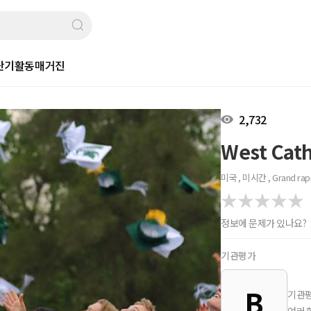
단기활동
매거진
2,732
West Cath
미국 , 미시간 , Grand rap
정보에 문제가 있나요?
기관평가
B
기관평