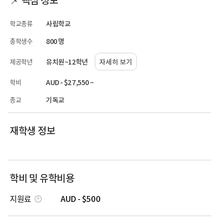
학교종류
사립학교
총학생수
800 명
제공학년
유치원~12학년
자세히 보기
학비
AUD - $27,550 ~
종교
기독교
재학생 정보
학비 및 유학비용
지원료
AUD - $500