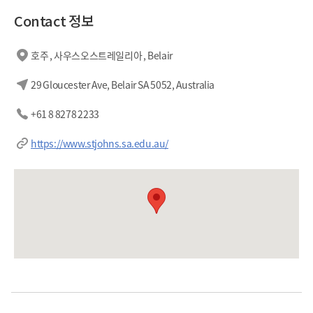
Contact 정보
호주 , 사우스오스트레일리아 , Belair
29 Gloucester Ave, Belair SA 5052, Australia
+61 8 8278 2233
https://www.stjohns.sa.edu.au/