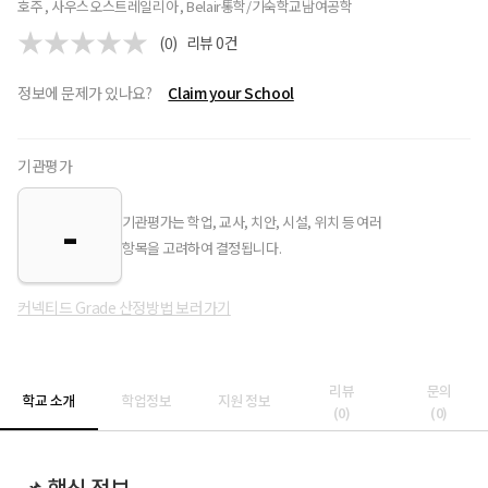
호주 , 사우스오스트레일리아 , Belair
통학/기숙학교
남여공학
(0)
리뷰
0
건
정보에 문제가 있나요?
Claim your School
기관평가
-
기관평가는 학업, 교사, 치안, 시설, 위치 등 여러
항목을 고려하여 결정됩니다.
커넥티드 Grade 산정방법 보러가기
리뷰
문의
학교 소개
학업정보
지원 정보
(
0
)
(
0
)
📌 핵심 정보