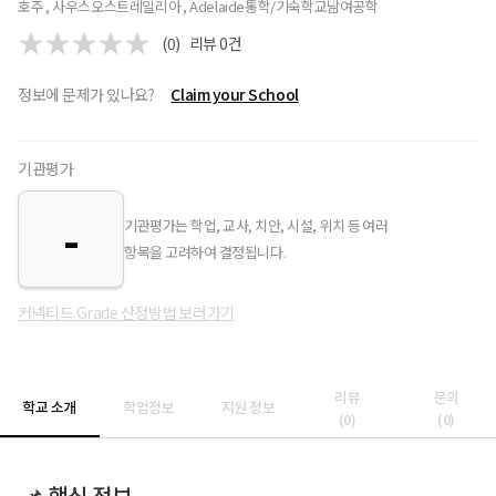
호주 , 사우스오스트레일리아 , Adelaide
통학/기숙학교
남여공학
(0)
리뷰
0
건
정보에 문제가 있나요?
Claim your School
기관평가
-
기관평가는 학업, 교사, 치안, 시설, 위치 등 여러
항목을 고려하여 결정됩니다.
커넥티드 Grade 산정방법 보러가기
리뷰
문의
학교 소개
학업정보
지원 정보
(
0
)
(
0
)
📌 핵심 정보