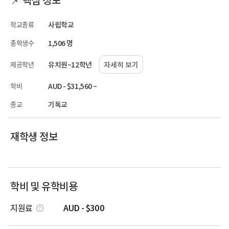
학교종류
사립학교
총학생수
1,506 명
제공학년
유치원~12학년
자세히 보기
학비
AUD - $31,560 ~
종교
기독교
재학생 정보
학비 및 유학비용
지원료
AUD - $300