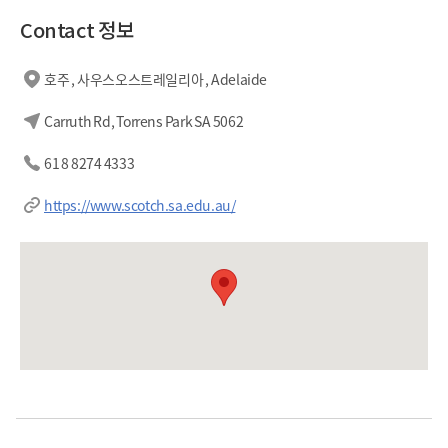
Contact 정보
호주 , 사우스오스트레일리아 , Adelaide
Carruth Rd, Torrens Park SA 5062
61 8 8274 4333
https://www.scotch.sa.edu.au/