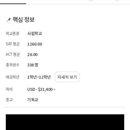
📌 핵심 정보
학교종류
사립학교
SAT 평균
1260.00
ACT 평균
26.00
총학생수
336 명
제공학년
1학년~12학년
자세히 보기
학비
USD - $31,400 ~
종교
기독교