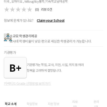
미국 , 오하이오 , Willoughby
통학/기숙학교
남여공학
(0)
리뷰
0
건
정보에 문제가 있나요?
Claim your School
소규모 학생관리제공
교사대 학생비율이 낮은 편으로 세심한 학생관리가 가능합니다.
기관평가
B+
기관평가는 학업, 교사, 치안, 시설, 위치 등 여러
항목을 고려하여 결정됩니다.
커넥티드 Grade 산정방법 보러가기
리뷰
문의
학교 소개
학업정보
지원 정보
(
0
)
(
0
)