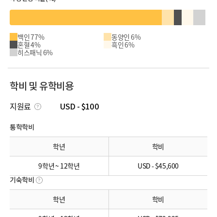
백인 77%
동양인 6%
혼혈 4%
흑인 6%
히스패닉 6%
학비 및 유학비용
지원료
USD - $100
통학학비
학년
학비
9학년 ~ 12학년
USD - $45,600
기숙학비
학년
학비