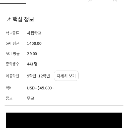
📌 핵심 정보
학교종류
사립학교
SAT 평균
1400.00
ACT 평균
29.00
총학생수
441 명
제공학년
9학년~12학년
자세히 보기
학비
USD - $45,600 ~
종교
무교