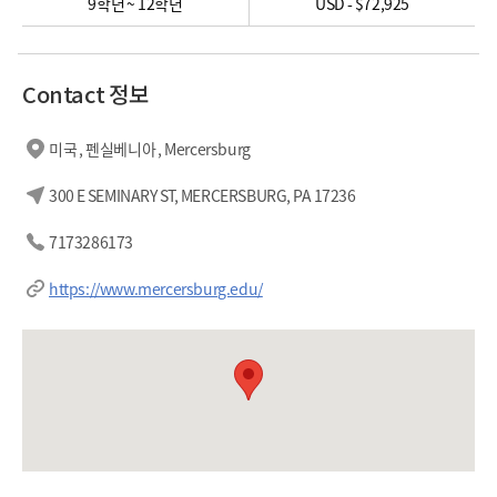
9학년 ~ 12학년
USD - $72,925
Contact 정보
미국 , 펜실베니아 , Mercersburg
300 E SEMINARY ST, MERCERSBURG, PA 17236
7173286173
https://www.mercersburg.edu/