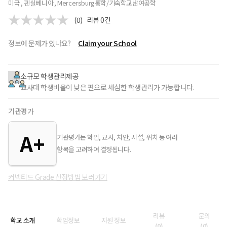
미국 , 펜실베니아 , Mercersburg
통학/기숙학교
남여공학
(0)
리뷰
0
건
정보에 문제가 있나요?
Claim your School
소규모 학생관리제공
교사대 학생비율이 낮은 편으로 세심한 학생관리가 가능합니다.
기관평가
A+
기관평가는 학업, 교사, 치안, 시설, 위치 등 여러
항목을 고려하여 결정됩니다.
커넥티드 Grade 산정방법 보러가기
리뷰
문의
학교 소개
학업정보
지원 정보
(
0
)
(
0
)