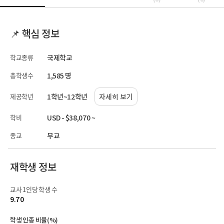
📌 핵심 정보
학교종류
국제학교
총학생수
1,585 명
제공학년
1학년~12학년
자세히 보기
학비
USD - $38,070 ~
종교
무교
재학생 정보
교사 1인당 학생 수
9.70
학생 인종 비율(%)