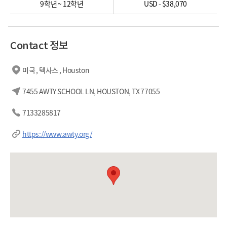
9학년 ~ 12학년
USD - $38,070
Contact 정보
미국 , 텍사스 , Houston
7455 AWTY SCHOOL LN, HOUSTON, TX 77055
7133285817
https://www.awty.org/