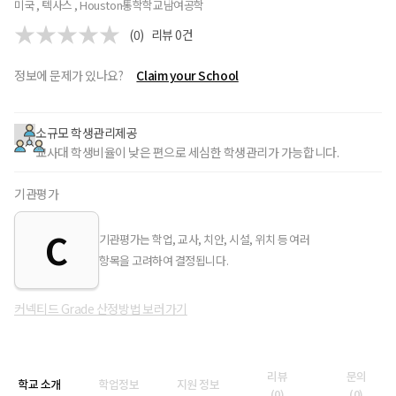
미국 , 텍사스 , Houston
통학학교
남여공학
(0)
리뷰
0
건
정보에 문제가 있나요?
Claim your School
소규모 학생관리제공
교사대 학생비율이 낮은 편으로 세심한 학생관리가 가능합니다.
기관평가
C
기관평가는 학업, 교사, 치안, 시설, 위치 등 여러
항목을 고려하여 결정됩니다.
커넥티드 Grade 산정방법 보러가기
리뷰
문의
학교 소개
학업정보
지원 정보
(
0
)
(
0
)