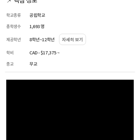
학교종류
공립학교
총학생수
1,693 명
제공학년
8학년~12학년
자세히 보기
학비
CAD - $17,375 ~
종교
무교