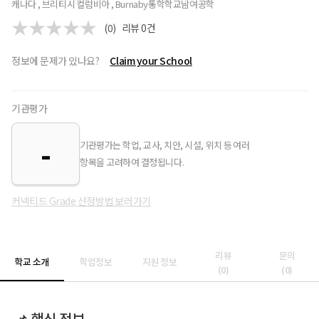
캐나다 , 브리티시 컬럼비아 , Burnaby
통학학교
남여공학
(0)
리뷰
0
건
정보에 문제가 있나요?
Claim your School
기관평가
-
기관평가는 학업, 교사, 치안, 시설, 위치 등 여러
항목을 고려하여 결정됩니다.
커넥티드 Grade 산정방법 보러가기
리뷰
문의
학교 소개
학업정보
지원 정보
(
0
)
(
0
)
📌 핵심 정보