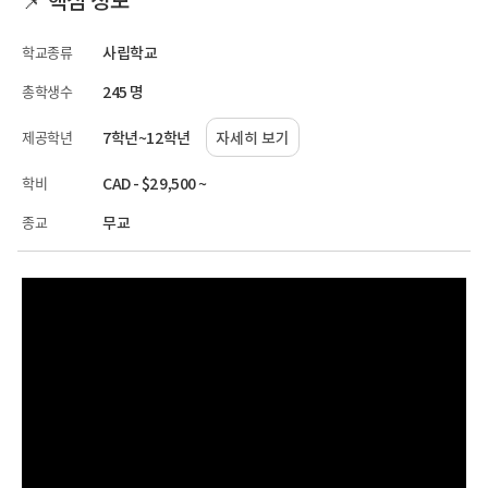
학교종류
사립학교
총학생수
245 명
제공학년
7학년~12학년
자세히 보기
학비
CAD - $29,500 ~
종교
무교