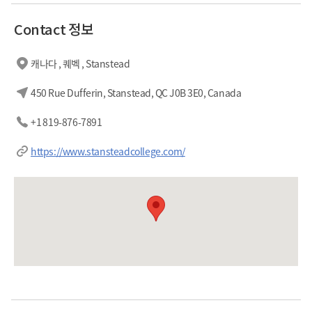
Contact 정보
캐나다 , 퀘벡 , Stanstead
450 Rue Dufferin, Stanstead, QC J0B 3E0, Canada
+1 819-876-7891
https://www.stansteadcollege.com/