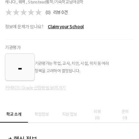
캐나다 , 퀘벡 , Stanstead
통학/기숙학교
남여공학
(0)
리뷰
0
건
정보에 문제가 있나요?
Claim your School
기관평가
-
기관평가는 학업, 교사, 치안, 시설, 위치 등 여러
항목을 고려하여 결정됩니다.
커넥티드 Grade 산정방법 보러가기
리뷰
문의
학교 소개
학업정보
지원 정보
(
0
)
(
0
)
📌 핵심 정보