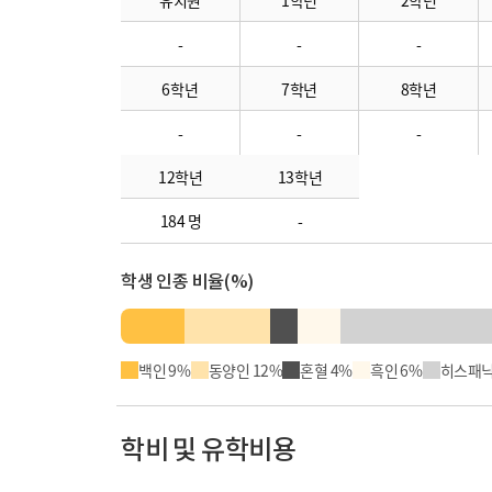
유치원
1학년
2학년
-
-
-
6학년
7학년
8학년
-
-
-
12학년
13학년
184 명
-
학생 인종 비율(%)
백인 9%
동양인 12%
혼혈 4%
흑인 6%
히스패닉
학비 및 유학비용