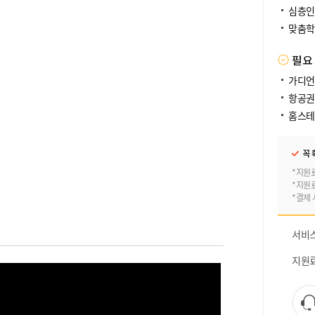
심층인
맞춤학
필요
가디언
항공권
홈스테
꼭 
*지원
*지원
*결제 
서비
지원