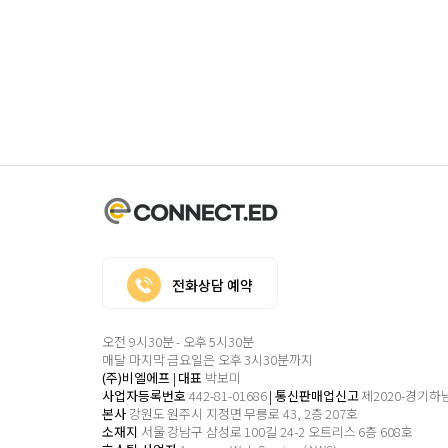
전화상담 예약
오전 9시30분 - 오후 5시30분
매달 마지막 금요일은 오후 3시30분까지
(주)비엘에프
|
대표
박보미
사업자등록번호
442-81-01686
|
통신판매업신고
제2020-경기하남
본사
강원도 원주시 지정면 무릉로 43, 2층 207호
소재지
서울 강남구 삼성로 100길 24-2
오트리스 6층 608호