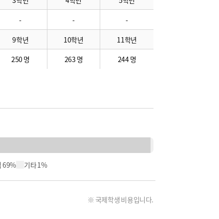
3학년
4학년
5학년
-
-
-
9학년
10학년
11학년
250 명
263 명
244 명
 69%
기타 1%
※ 국제학생 비용입니다.