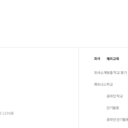
회사
해외교육
회사소개
맞춤 학교 찾기
파트너스
학교
온라인 학교
단기활동
-2190호
온라인 단기활