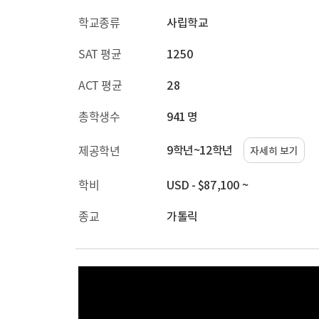
학교종류
사립학교
SAT 평균
1250
ACT 평균
28
총학생수
941 명
9학년~12학년
제공학년
자세히 보기
학비
USD - $87,100 ~
종교
가톨릭