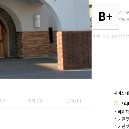
B+
기관평
여러 
커넥티드 Grade 산정
서비스 
정보
리뷰
(
0
)
문의
(
0
)
프리
베이직
기관 
기관 맞