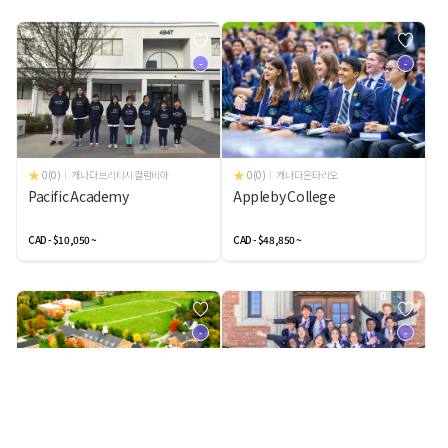
-
-
0(0)
캐나다 브리티시 컬럼비아
0(0)
캐나다 온타리오
Pacific Academy
Appleby College
CAD - $10,050 ~
CAD - $48,850 ~
-
-
0(0)
캐나다 퀘벡
0(0)
캐나다 퀘벡