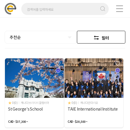
추천순
필터
-
-
0(0)
캐나다 브리티시 컬럼비아
0(0)
캐나다 온타리오
St George's School
TAIE International Institute
CAD - $37,300 ~
CAD - $28,500 ~