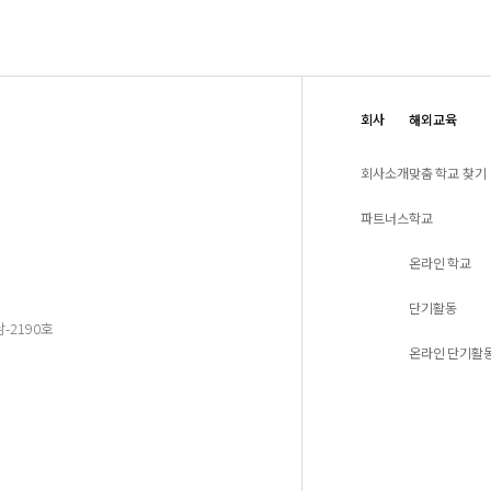
회사
해외교육
회사소개
맞춤 학교 찾기
파트너스
학교
온라인 학교
단기활동
-2190호
온라인 단기활