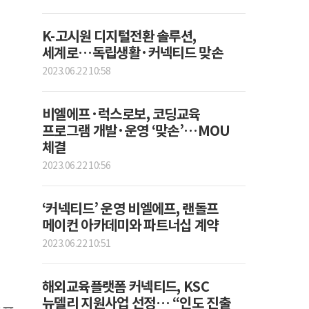
K-고시원 디지털전환 솔루션,
세계로…독립생활·커넥티드 맞손
2023.06.22 10:58
비엘에프·럭스로보, 코딩교육
프로그램 개발·운영 ‘맞손’…MOU
체결
2023.06.22 10:56
‘커넥티드’ 운영 비엘에프, 랜돌프
메이컨 아카데미와 파트너십 계약
2023.06.22 10:51
해외교육플랫폼 커넥티드, KSC
뉴델리 지원사업 선정… “인도 진출