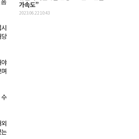
랫폼
가속도”
2023.06.22 10:43
입시
해당
해야
보며
 수
해외
있는