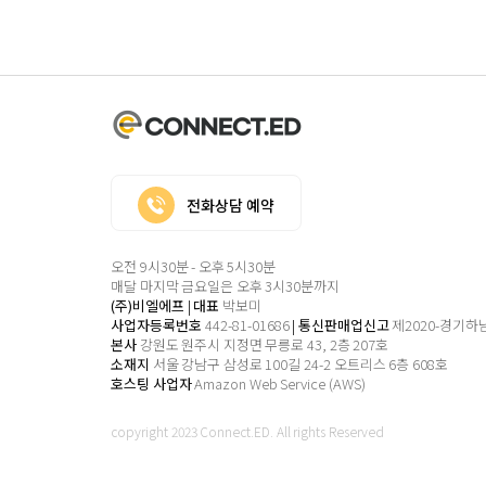
전화상담 예약
오전 9시30분 - 오후 5시30분
매달 마지막 금요일은 오후 3시30분까지
(주)비엘에프
|
대표
박보미
사업자등록번호
442-81-01686
|
통신판매업신고
제2020-경기하남
본사
강원도 원주시 지정면 무릉로 43, 2층 207호
소재지
서울 강남구 삼성로 100길 24-2
오트리스 6층 608호
호스팅 사업자
Amazon Web Service (AWS)
copyright 2023 Connect.ED. All rights Reserved