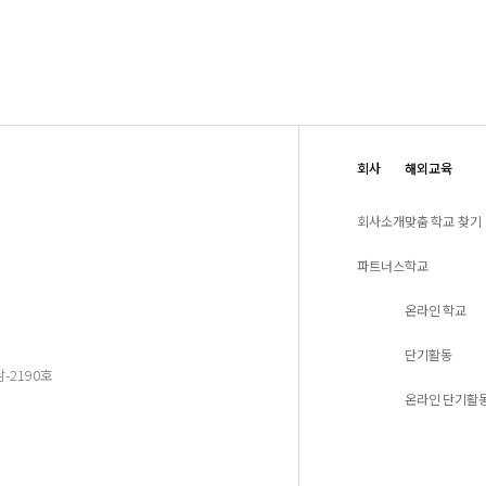
구독하세요!!
회사
해외교육
회사소개
맞춤 학교 찾기
파트너스
학교
온라인 학교
단기활동
-2190호
온라인 단기활