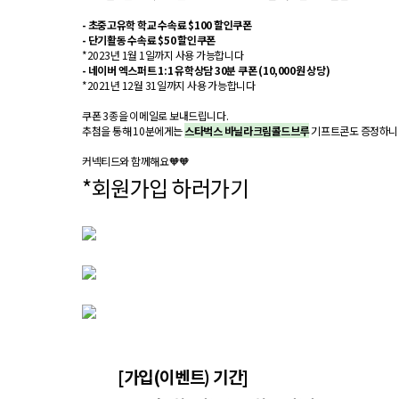
- 초중고유학 학교 수속료 $100 할인쿠폰
- 단기활동 수속료 $50 할인쿠폰
*2023년 1월 1일까지 사용 가능합니다
- 네이버 엑스퍼트 1:1 유학상담 30분 쿠폰 (10,000원 상당)
*2021년 12월 31일까지 사용 가능합니다
쿠폰 3종을 이메일로 보내드립니다.
추첨을 통해 10분에게는 
스타벅스 바닐라크림콜드브루
 기프트콘도 증정하니 
커넥티드와
함께해요
🧡🧡
*회원가입 하러가기
[가입(이벤트) 기간]