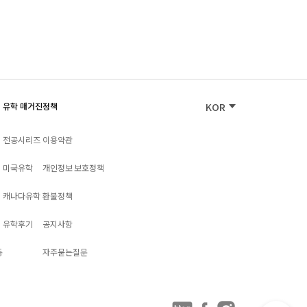
유학 매거진
정책
KOR
전공시리즈
이용약관
미국유학
개인정보 보호정책
캐나다유학
환불정책
유학후기
공지사항
동
자주묻는질문