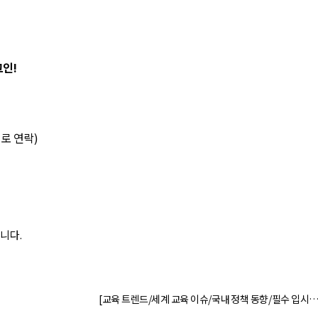
그인!
로 연락)
됩니다.
[교육 트렌드/세계 교육 이슈/국내 정책 동향/필수 입시
정보] 담은 월간 리포트 '한달에 한번, 교육 더하기'를