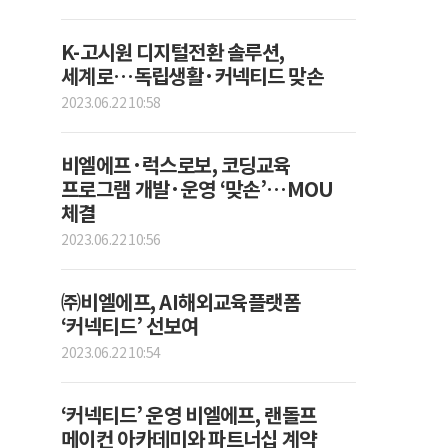
K-고시원 디지털전환 솔루션,
세계로…독립생활·커넥티드 맞손
2023.06.22 10:58
비엘에프·럭스로보, 코딩교육
프로그램 개발·운영 ‘맞손’…MOU
체결
2023.06.22 10:56
㈜비엘에프, AI해외교육플랫폼
‘커넥티드’ 선보여
2023.06.22 10:54
‘커넥티드’ 운영 비엘에프, 랜돌프
메이컨 아카데미와 파트너십 계약