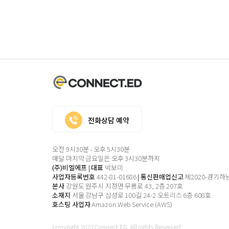
전화상담 예약
오전 9시30분 - 오후 5시30분
매달 마지막 금요일은 오후 3시30분까지
(주)비엘에프
|
대표
박보미
사업자등록번호
442-81-01686
|
통신판매업신고
제2020-경기하남
본사
강원도 원주시 지정면 무릉로 43, 2층 207호
소재지
서울 강남구 삼성로 100길 24-2
오트리스 6층 608호
호스팅 사업자
Amazon Web Service (AWS)
copyright 2023 Connect.ED. All rights Reserved